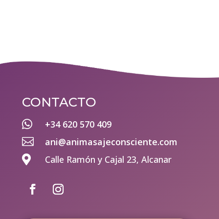
CONTACTO

+34 620 570 409

ani@animasajeconsciente.com

Calle Ramón y Cajal 23, Alcanar