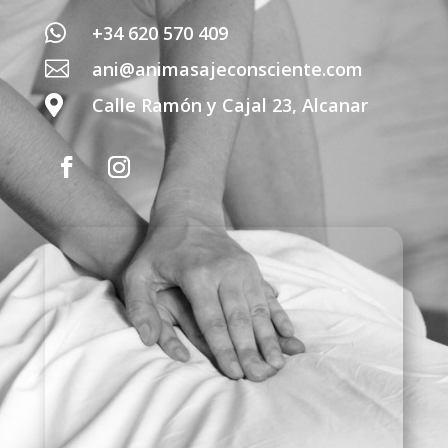

+34 620 570 409

ani@animasajeconsciente.com

Calle Ramón y Cajal 23, Alcanar